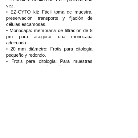
vez.
• EZ-CYTO kit: Fácil toma de muestra,
preservación, transporte y fijación de
células escamosas.
• Monocapa: membrana de filtración de 8
μm para asegurar una monocapa
adecuada.
• 20 mm diámetro: Frotis para citología
pequeño y redondo.
• Frotis para citología: Para muestras
ginecológicas y no ginecológicas.
• Pantalla de toque: Interfase amigable con
el usuario.
• Libre de mantenimiento: Sin necesidad
de lavado después de cada prueba, muy
pocos componentes
móviles, sin coste de consumibles.
Catálogo EZ-CYTO