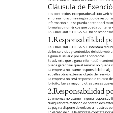
Cláusula de Exenci
Los contenidos incorporados al sitio web h
empresa no asume ningún tipo de responsabili
información que se pueda obtener del mismo,
formales o numéricos que pueda contener el
LABORATORIOS HEIGA, S.L. no se responsabi
1.Responsabilidad po
LABORATORIOS HEIGA, S.L. intentará reducir
de los servicios y contenidos del sitio web
alguna al usuario por estos conceptos.
Se advierte que alguna información conteni
puede garantizar que el servicio no quede 
La empresa no asume responsabilidad alguna
aquellas otras externas objeto de reenvío.
La empresa no será responsable en caso de 
fortuito, fuerza mayor u otras causas que e
2.Responsabilidad por
La empresa no asume ninguna responsabilida
cualquier otra mención de contenidos extern
La página dispone de enlaces a nuestros perf
En el caso de que la empresa constate por a