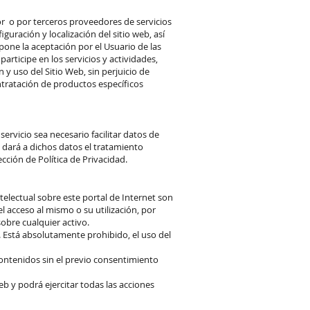
por o por terceros proveedores de servicios
ración y localización del sitio web, así
pone la aceptación por el Usuario de las
articipe en los servicios y actividades,
 y uso del Sitio Web, sin perjuicio de
ntratación de productos específicos
servicio sea necesario facilitar datos de
 dará a dichos datos el tratamiento
ción de Política de Privacidad.
telectual sobre este portal de Internet son
el acceso al mismo o su utilización, por
obre cualquier activo.
. Está absolutamente prohibido, el uso del
contenidos sin el previo consentimiento
 y podrá ejercitar todas las acciones