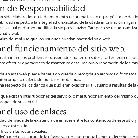
ón de Responsabilidad
an sido elaborados en todo momento de buena fe con el propósito de dar inf
dad respecto a la integridad o exactitud de la citada información ni garantiz
 la cual podrá ser modificada sin previo aviso. Tampoco se responsabiliza d
 sitio web.
liza del mal uso que los usuarios puedan hacer del sitio web.
r el funcionamiento del sitio web.
 al mínimo los problemas ocasionados por errores de carácter técnico, pu
 para efectuar operaciones de mantenimiento, mejora o reparación de los mis
da en esta web puede haber sido creada o recogida en archivos o formatos n
interrumpido o afectado por tales problemas.
 respecto de los daños que pudieran ocasionar al usuario a resultas de la 
que existan interrupciones del servicio, o mal funcionamiento del mismo q
scapan de su control.
 el uso de enlaces
d derivada de la existencia de enlaces entre los contenidos de este sitio y
os a este sitio.
iles en las redes sociales.
lgún medio la ilicitud de la página web, o que lesiona bienes o derechos de 