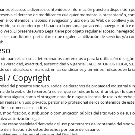
 usuarios el acceso a diversos contenidos e información puesto a disposición 
serva el derecho de modificar en cualquier momento la presentación, configu
en él contenidos. El acceso, navegación y uso del Sitio Web de conlleva y su
tido, se entenderá por Usuario a la persona que acceda, navegue, utilice o p
io Web. El presente Aviso Legal tiene por objeto regular el acceso, navegación
er condiciones particulares que regulen la utilización de servicios y/o co
eb.
eso
uando para el acceso a determinados contenidos o para la utilización de algún 
n su veracidad, exactitud, autenticidad y vigencia. LABORATORIOS HEIGA, S.L.
su naturaleza o finalidad, en las condiciones y términos indicados en la sec
l / Copyright
idad del presente sitio web. Todos los derechos de propiedad industrial e in
ia de la web o de terceros (a no ser que se indique lo contrario), por lo que 
 forma alguna, como el otorgamiento de ninguna licencia de uso o derecho s
n realizar un uso privado, personal o profesional de los contenidos de éste
ines comerciales o ilícitos.
, modificación, distribución o comunicación pública del sitio web o de sus 
lvo autorización legal.
a responsabilidad derivada del uso por terceros del contenido del sitio web
so de infracción de estos derechos por parte del usuario.
cookies enviadas por el servidor del Sitio Web.