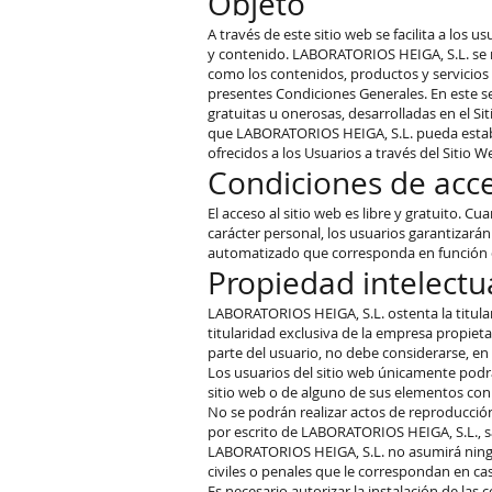
Objeto
A través de este sitio web se facilita a los
y contenido. LABORATORIOS HEIGA, S.L. se re
como los contenidos, productos y servicios 
presentes Condiciones Generales. En este sen
gratuitas u onerosas, desarrolladas en el Sit
que LABORATORIOS HEIGA, S.L. pueda establec
ofrecidos a los Usuarios a través del Sitio W
Condiciones de acc
El acceso al sitio web es libre y gratuito. C
carácter personal, los usuarios garantizará
automatizado que corresponda en función de 
Propiedad intelectua
LABORATORIOS HEIGA, S.L. ostenta la titular
titularidad exclusiva de la empresa propietar
parte del usuario, no debe considerarse, en
Los usuarios del sitio web únicamente podrá
sitio web o de alguno de sus elementos con f
No se podrán realizar actos de reproducción
por escrito de LABORATORIOS HEIGA, S.L., sa
LABORATORIOS HEIGA, S.L. no asumirá ningun
civiles o penales que le correspondan en ca
Es necesario autorizar la instalación de las 