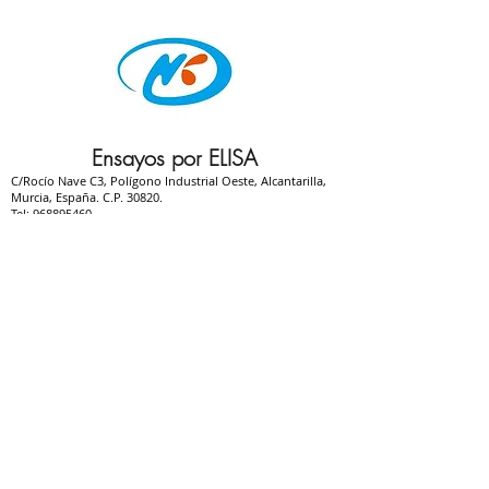
Ensayos por ELISA
C/Rocío Nave C3, Polígono Industrial Oeste, Alcantarilla,
Murcia, España. C.P. 30820.
Tel:
968895460
.
Website:
www.labheiga.com
email:
heiga@heiga.es
Política de privacidad
Política de cookies
Aviso Legal